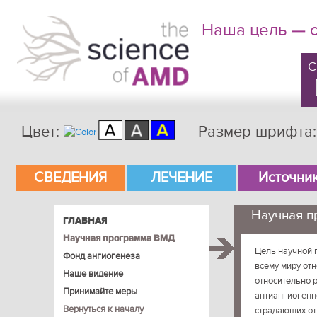
Наша цель — 
C
Цвет:
Размер шрифта
Главное меню
СВЕДЕНИЯ
ЛЕЧЕНИЕ
Источни
Перейти к основному содержимому
Перейти к дополнительному содержимому
Научная 
ГЛАВНАЯ
Научная программа ВМД
Цель научной 
Фонд ангиогенеза
всему миру от
Наше видение
относительно 
Принимайте меры
антиангиогенн
Вернуться к началу
страдающих от