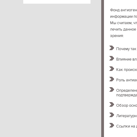
Фонд ангиогене
информации по
Мы считаем, чт
лечить данное
зрения:
Почему так
Влияние вл
Как происх
Роль антиа
Определенн
подтвержда
Обзор осно
Литературн
Ссылки на 