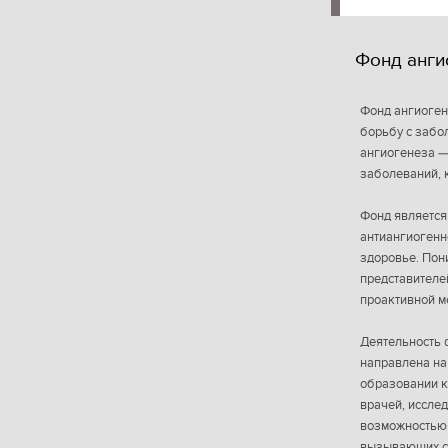
Фонд анги
Фонд ангиоген
борьбу с забо
ангиогенеза —
заболеваний, 
Фонд является
антиангиогенн
здоровье. Пон
представителе
проактивной м
Деятельность 
направлена на
образовании к
врачей, иссле
возможностью 
вызывающих сл