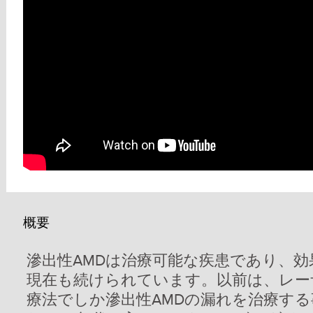
概要
滲出性AMDは治療可能な疾患であり、
現在も続けられています。以前は、レー
療法でしか滲出性AMDの漏れを治療す