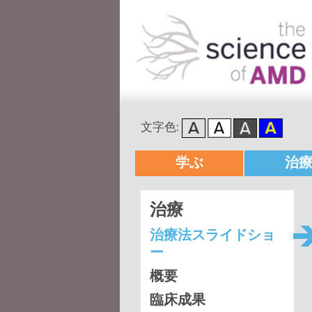
文字色:
メインメニュー
学ぶ
治
メインコンテンツへ移動
サブコンテンツへ移動
治療
治療法スライドショ
ー
概要
臨床成果