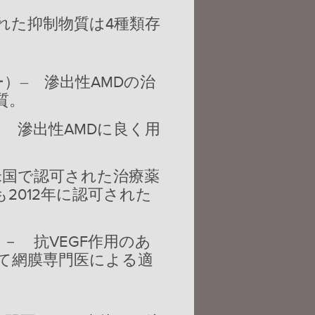
れた抑制物質は4種類存
）― 滲出性AMDの治
質。
－ 滲出性AMDに良く用
米国で認可された治療薬
2012年に認可された
－ 抗VEGF作用のあ
して網膜専門医による適