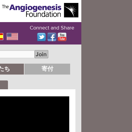
Connect and Share
Join
たち
寄付