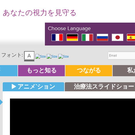
あなたの視力を見守る
Choose Language
フォント:
療
もっと知る
つながる
私
アニメ`ション
治療法スライドショー