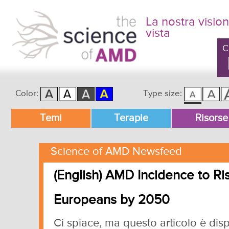
La nostra vision
vista
C
Color:
Type size:
Menu principale
Temi
Terapie
Risorse
Vai al contenuto principale
Vai al contenuto secondario
Science of AMD Newsfeed
(English) AMD Incidence to Ri
Europeans by 2050
Ci spiace, ma questo articolo è disp