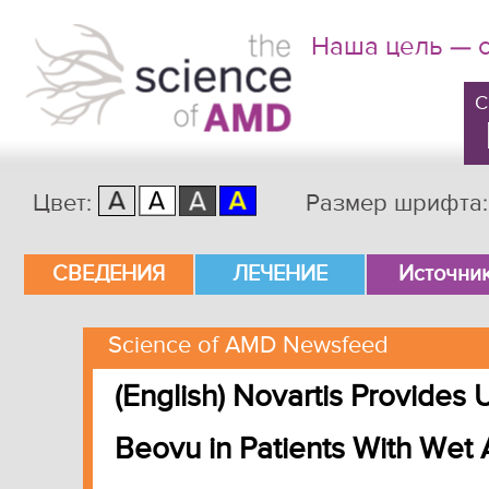
Наша цель — 
C
Цвет:
Размер шрифта
Главное меню
СВЕДЕНИЯ
ЛЕЧЕНИЕ
Источни
Перейти к основному содержимому
Перейти к дополнительному содержимому
Science of AMD Newsfeed
(English) Novartis Provides
Beovu in Patients With We