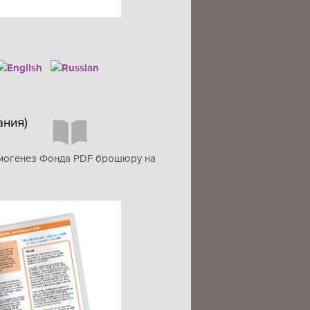
ания)
нгиогенез Фонда PDF брошюру на