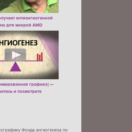
олучает антиангиогенной
ию для мокрой AMD
имированная графика] —
итесь и посмотрите
фографику Фонда ангиогенеза по