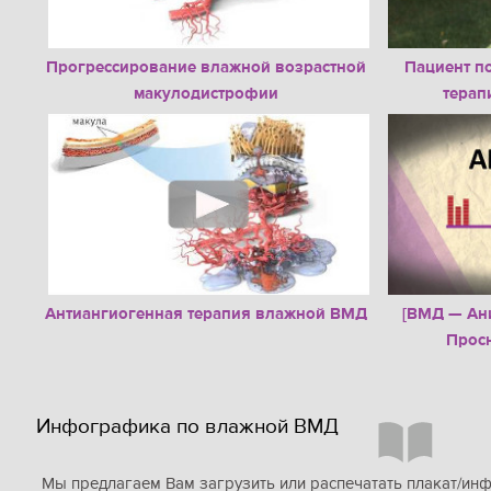
Прогрессирование влажной возрастной
Пациент п
макулодистрофии
терап
Антиангиогенная терапия влажной ВМД
[ВМД — Ан
Просн
Инфографика по влажной ВМД
Мы предлагаем Вам загрузить или распечатать плакат/ин