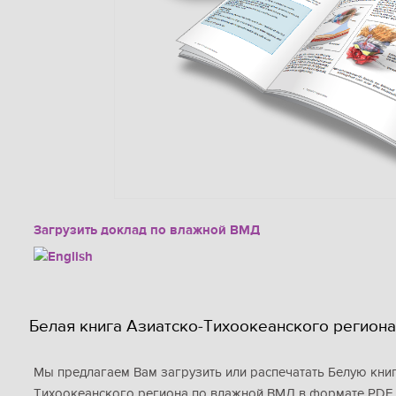
Загрузить доклад по влажной ВМД
Белая книга Азиатско-Тихоокеанского региона
Мы предлагаем Вам загрузить или распечатать Белую кни
Тихоокеанского региона по влажной ВМД в формате PDF.