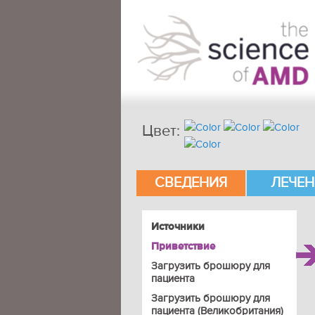
Цвет:
Главное меню
Перейти к основному содержимом
Перейти к дополнительному соде
СВЕДЕНИЯ
ЛЕЧЕН
Источники
Приветствие
Загрузить брошюру для
пациента
Загрузить брошюру для
пациента (Великобритания)